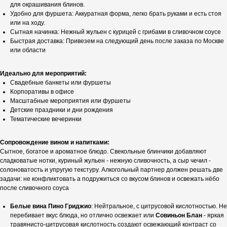
для окрашивания блинов.
Удобно для фуршета: Аккуратная форма, легко брать руками и есть стоя
или на ходу.
Сытная начинка: Нежный жульен с курицей с грибами в сливочном соусе
Быстрая доставка: Привезем на следующий день после заказа по Москве
или области
Идеально для мероприятий:
Свадебные банкеты или фуршеты
Корпоративы в офисе
Масштабные мероприятия или фуршеты
Детские праздники и дни рождения
Тематические вечеринки
Сопровождение вином и напитками:
Сытное, богатое и ароматное блюдо. Свекольные блинчики добавляют
сладковатые нотки, куриный жульен - нежную сливочность, а сыр чечил -
солоноватость и упругую текстуру. Алкогольный партнер должен решать две
задачи: не конфликтовать а подружиться со вкусом блинов и освежать нёбо
после сливочного соуса
Белые вина Пино Гриджио
: Нейтральное, с цитрусовой кислотностью. Не
перебивает вкус блюда, но отлично освежает или
Совиньон Блан
- яркая
травянисто-цитрусовая кислотность создают освежающий контраст со