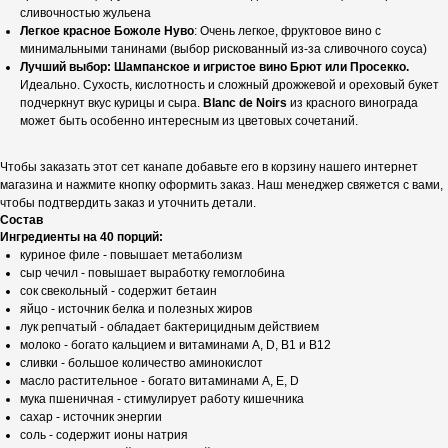
сливочностью жульена
Легкое красное Божоле Нуво
: Очень легкое, фруктовое вино с
минимальными танинами (выбор рискованный из-за сливочного соуса)
Лучший выбор: Шампанское и игристое вино Брют или Просекко.
Идеально. Сухость, кислотность и сложный дрожжевой и ореховый букет
подчеркнут вкус курицы и сыра.
Blanc de Noirs
из красного винограда
может быть особенно интересным из цветовых сочетаний.
Чтобы заказать этот сет канапе добавьте его в корзину нашего интернет
магазина и нажмите кнопку оформить заказ. Наш менеджер свяжется с вами,
чтобы подтвердить заказ и уточнить детали.
Состав
Ингредиенты на 40 порций:
куриное филе - повышает метаболизм
сыр чечил - повышает выработку гемоглобина
сок свекольный - содержит бетаин
яйцо - источник белка и полезных жиров
лук репчатый - обладает бактерицидным действием
молоко - богато кальцием и витаминами A, D, B1 и B12
сливки - большое количество аминокислот
масло растительное - богато витаминами A, E, D
мука пшеничная - стимулирует работу кишечника
сахар - источник энергии
соль - содержит ионы натрия