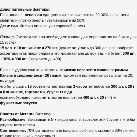
Дополнительные факторы:
Если канапе -
основная еда
, увеличьте количество на 20-30%, если гости
любители плотно поесть - увеличивайте на 50%
Дети:
считайте как половину от взрослой нормы
Пример:
Считаем сколько необходимо канапе для мероприятия на 3 часа для
15 гостей:
15 чел. х 18 шт. канапе = 270 шт.
(лучше округлить до 300 для разнообразия
ассортимента), предполагаем что кроме канапе другой еды не будет:
300 шт.
+ 30% = 390 шт.
(округляем до 400)
Если не удобно считать в штуках, то
можно перевести канапе в граммы
.
Канапе в среднем весят 20 грамм
, умножаем полученный результат на 20,
выходит:
что бы угощать
15 гостей
на протяжении
3 часов
потребуется
300 шт. х 20 г
= 6 кг канапе, тарталеток, брускетт и др.
если необходимо накормить гостей поплотнее
400 шт. х 20 г = 8 кг
фуршетных закусок
Советы от Mercure Catering:
Разнообразие:
Заказывайте 5-7 видов канапе, тарталеток и брускетт, что бы
угодить всем гостям
Соотношение:
70% сытные канапе (мясные, рыбные, с сыром) и 30% легкие
канапе (овощные и фруктовые)