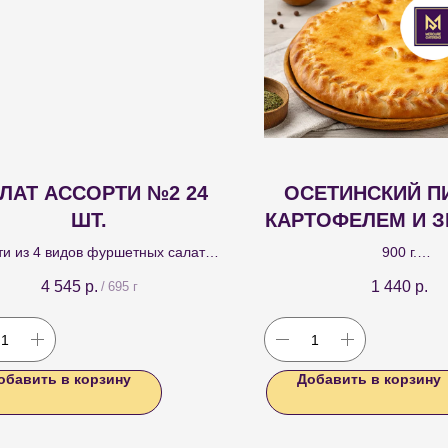
ЛАТ АССОРТИ №2 24
ОСЕТИНСКИЙ П
ШТ.
КАРТОФЕЛЕМ И 
ти из 4 видов фуршетных салатов
900 г.
канчиках : Цезарь с курицей 6 шт.;
Традиционный осетински
4 545
р.
1 440
р.
/
695 г
ье 6 шт.; Капрезе 6 шт.; салат с
начинкой из картофеля и
цыпленком 6 шт.
зелени.
обавить в корзину
Добавить в корзину