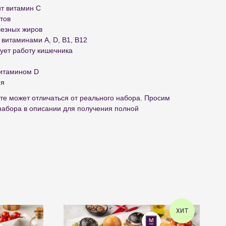
ит витамин С
тов
лезных жиров
 витаминами A, D, B1, B12
ует работу кишечника
витамином D
ия
те может отличаться от реального набора. Просим
набора в описании для получения полной
ХИТ