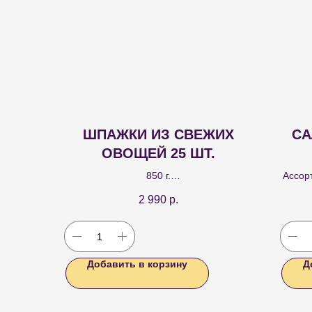
ШПАЖКИ ИЗ СВЕЖИХ
СА
ОВОЩЕЙ 25 ШТ.
850 г.
Ассор
Канапе из свежих овощей с кубиками
в ста
2 990
р.
моркови, огурца, сельдерея, желтого
Олив
болгарского перца и сочного томата
Черри.
Добавить в корзину
Д