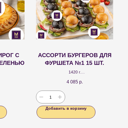
ИРОГ С
АССОРТИ БУРГЕРОВ ДЛЯ
ЗЕЛЕНЬЮ
ФУРШЕТА №1 15 ШТ.
1420 г.
й пирог с
Ассорти из бургеров: мини-бургер с
4 085
р.
 ароматной
курицей и беконом 7 шт.; мини-бургер с
говядиной и соусом BBQ 8шт.
Добавить в корзину