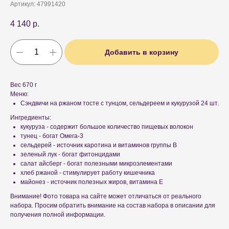
Артикул:
47991420
4 140
р.
Добавить в корзину
Вес 670 г
Меню:
Сэндвичи на ржаном тосте с тунцом, сельдереем и кукурузой 24 шт.
Ингредиенты:
кукуруза - содержит большое количество пищевых волокон
тунец - богат Омега-3
сельдерей - источник каротина и витаминов группы В
зеленый лук - богат фитонцидами
салат айсберг - богат полезными микроэлементами
хлеб ржаной - стимулирует работу кишечника
майонез - источник полезных жиров, витамина Е
Внимание! Фото товара на сайте может отличаться от реального
набора. Просим обратить внимание на состав набора в описании для
получения полной информации.