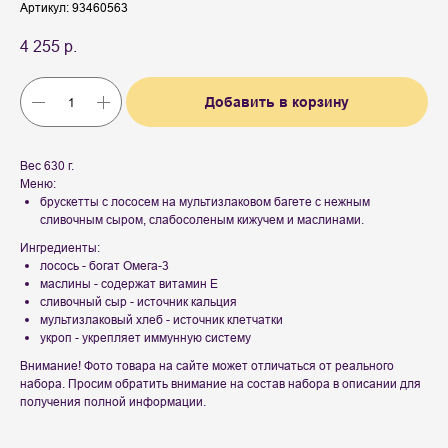
Артикул:
93460563
4 255
р.
Добавить в корзину
Вес 630 г.
Меню:
брускетты с лососем на мультизлаковом багете с нежным
сливочным сыром, слабосоленым кижучем и маслинами.
Ингредиенты:
лосось - богат Омега-3
маслины - содержат витамин Е
сливочный сыр - источник кальция
мультизлаковый хлеб - источник клетчатки
укроп - укрепляет иммунную систему
Внимание! Фото товара на сайте может отличаться от реального
набора. Просим обратить внимание на состав набора в описании для
получения полной информации.