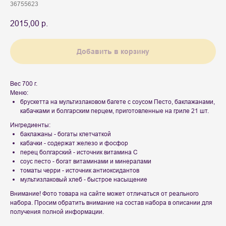
36755623
2015,00
р.
Добавить в корзину
Вес 700 г.
Меню:
брускетта на мультизлаковом багете с соусом Песто, баклажанами,
кабачками и болгарским перцем, приготовленные на гриле 21 шт.
Ингредиенты:
баклажаны - богаты клетчаткой
кабачки - содержат железо и фосфор
перец болгарский - источник витамина С
соус песто - богат витаминами и минералами
томаты черри - источник антиоксидантов
мультизлаковый хлеб - быстрое насыщение
Внимание! Фото товара на сайте может отличаться от реального
набора. Просим обратить внимание на состав набора в описании для
получения полной информации.