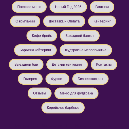
Постное меню
Новый Год 2025
Главная
О компании
Доставка и Оплата
Кейтеринг
Кофе-брейк
Выездной банкет
Барбекю кейтеринг
Фудтрак на мероприятие
Выездной бар
Детский кейтеринг
Контакты
Галерея
Фуршет
Бизнес завтрак
Отзывы
Меню для фудтрака
Корейское барбекю
Дмитров
Домодедово
Истра
Кашира