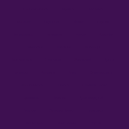
Солнечногорск
Зарайск
Подольск
Мытищи
Одинцово
Химки
Яхрома
Зеленоград
Балашиха
Чехов
Королёв
Раменское
Щёлково
Люберцы
Красногорск
Серпухов
Жуковский
Дубна
Пушкино
Коломна
Клин
Электросталь
Наро-Фоминск
Ногинск
Сергиев Посад
Бронницы
Внуково
Долгопрудный
Видное
Орехово-Зуево
Егорьевск
Звенигород
Ивантеевка
Реутов