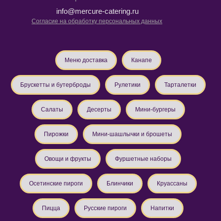
info@mercure-catering.ru
Согласие на обработку персональных данных
Меню доставка
Канапе
Брускетты и бутерброды
Рулетики
Тарталетки
Салаты
Десерты
Мини-бургеры
Пирожки
Мини-шашлычки и брошеты
Овощи и фрукты
Фуршетные наборы
Осетинские пироги
Блинчики
Круассаны
Пицца
Русские пироги
Напитки