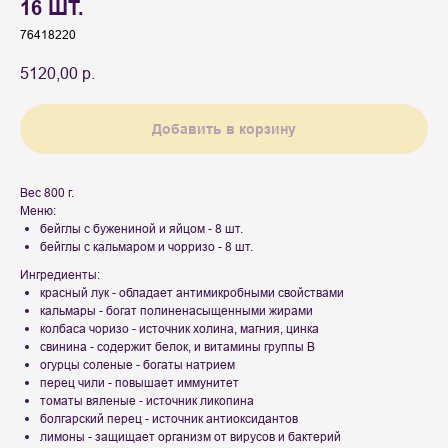
16 ШТ.
76418220
5120,00
р.
Добавить в корзину
Вес 800 г.
Меню:
бейглы с бужениной и яйцом - 8 шт.
бейглы с кальмаром и чорризо - 8 шт.
Ингредиенты:
красный лук - обладает антимикробными свойствами
кальмары - богат полиненасыщенными жирами
колбаса чоризо - источник холина, магния, цинка
свинина - содержит белок, и витамины группы В
огурцы соленые - богаты натрием
перец чили - повышает иммунитет
томаты вяленые - источник ликопина
болгарский перец - источник антиоксидантов
лимоны - защищает организм от вирусов и бактерий