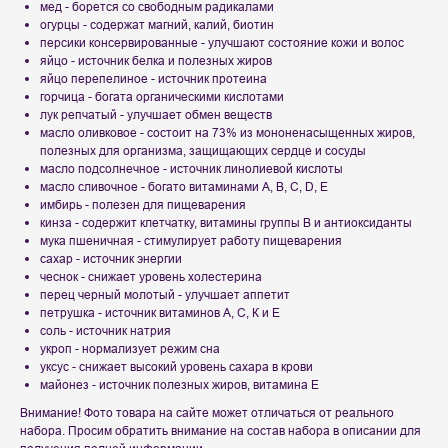
мед - борется со свободным радикалами
огурцы - содержат магний, калий, биотин
персики консервированные - улучшают состояние кожи и волос
яйцо - источник белка и полезных жиров
яйцо перепелиное - источник протеина
горчица - богата органическими кислотами
лук репчатый - улучшает обмен веществ
масло оливковое - состоит на 73% из мононенасыщенных жиров,
полезных для организма, защищающих сердце и сосуды
масло подсолнечное - источник линолиевой кислоты
масло сливочное - богато витаминами А, В, С, D, Е
имбирь - полезен для пищеварения
кинза - содержит клетчатку, витамины группы B и антиоксиданты
мука пшеничная - стимулирует работу пищеварения
сахар - источник энергии
чеснок - снижает уровень холестерина
перец черный молотый - улучшает аппетит
петрушка - источник витаминов А, С, К и Е
соль - источник натрия
укроп - нормализует режим сна
уксус - снижает высокий уровень сахара в крови
майонез - источник полезных жиров, витамина Е
Внимание! Фото товара на сайте может отличаться от реального
набора. Просим обратить внимание на состав набора в описании для