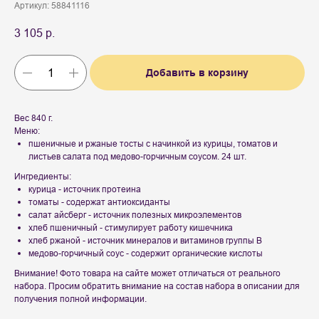
Артикул:
58841116
3 105
р.
Добавить в корзину
Вес 840 г.
Меню:
пшеничные и ржаные тосты с начинкой из курицы, томатов и
листьев салата под медово-горчичным соусом. 24 шт.
Ингредиенты:
курица - источник протеина
томаты - содержат антиоксиданты
салат айсберг - источник полезных микроэлементов
хлеб пшеничный - стимулирует работу кишечника
хлеб ржаной - источник минералов и витаминов группы B
медово-горчичный соус - содержит органические кислоты
Внимание! Фото товара на сайте может отличаться от реального
набора. Просим обратить внимание на состав набора в описании для
получения полной информации.