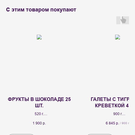
С этим товаром покупают
ФРУКТЫ В ШОКОЛАДЕ 25
ГАЛЕТЫ С ТИГРО
ШТ.
КРЕВЕТКОЙ 45 
520 г.
900 г
Ассорти фруктов в глазури из темного
Канапе на крекере со сли
1 900
р.
6 845
р.
/
900 г
шоколада
сыром, тигровой креветкой 
огурцом