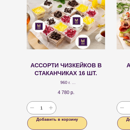
АССОРТИ ЧИЗКЕЙКОВ В
СТАКАНЧИКАХ 16 ШТ.
960 г.
Чизкейк в веррине ваниль 4 шт, Чизкейк
А
4 780
р.
в веррине шоколад 4 шт, Чизкейк в
рост
веррине манго 4 шт, Чизкейк в веррине
буж
малина 4 шт
закуск
Добавить в корзину
Д