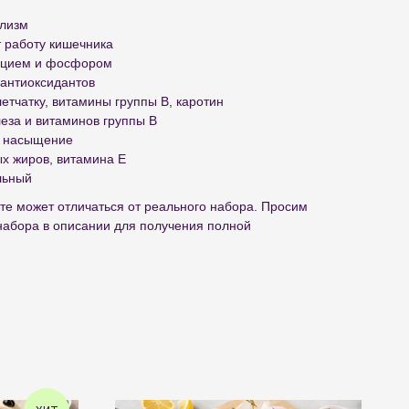
олизм
 работу кишечника
льцием и фосфором
 антиоксидантов
летчатку, витамины группы В, каротин
леза и витаминов группы В
е насыщение
ых жиров, витамина Е
льный
те может отличаться от реального набора. Просим
набора в описании для получения полной