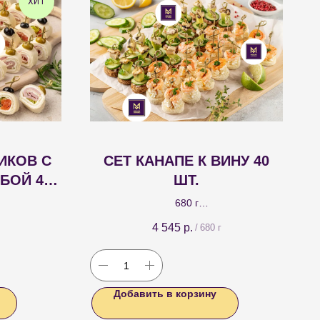
ХИТ
ИКОВ С
СЕТ КАНАПЕ К ВИНУ 40
БОЙ 40
ШТ.
680 г
ким сыром и
Дуэт канапе, который идеально
4 545
р.
/
680 г
абой соли:
подойдет к вину: канапе с мидиями и
; рулетики с
авокадо; канапе с тигровой креветкой и
 шт.
соусом кимчи.
Добавить в корзину