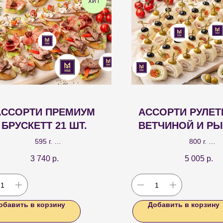
ХИТ
АССОРТИ ПРЕМИУМ
АССОРТИ РУЛЕТ
БРУСКЕТТ 21 ШТ.
ВЕТЧИНОЙ И РЫ
ШТ.
595 г.
800 г.
ссорти брускетт трех видов: с
Ассорти рулетиков с мяг
3 740
р.
5 005
р.
бифом - 7шт., с пармой - 7шт., с
ветчиной или лососем сл
ениной - 7шт., – премиальная
рулетики с ветчиной 20 шт.
а для вашего праздничного стола!
красной рыбой 20
обавить в корзину
Добавить в корзину