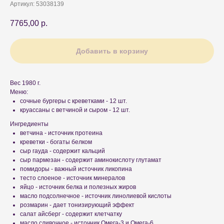
Артикул:
53038139
7765,00
р.
Добавить в корзину
Вес 1980 г.
Меню:
сочные бургеры с креветками - 12 шт.
круассаны с ветчиной и сыром - 12 шт.
Ингредиенты
ветчина - источник протеина
креветки - богаты белком
сыр гауда - содержит кальций
сыр пармезан - содержит аминокислоту глутамат
помидоры - важный источник ликопина
тесто слоеное - источник минералов
яйцо - источник белка и полезных жиров
масло подсолнечное - источник линолиевой кислоты
розмарин - дает тонизирующий эффект
салат айсберг - содержит клетчатку
масло сливочное - источник Омега-3 и Омега-6