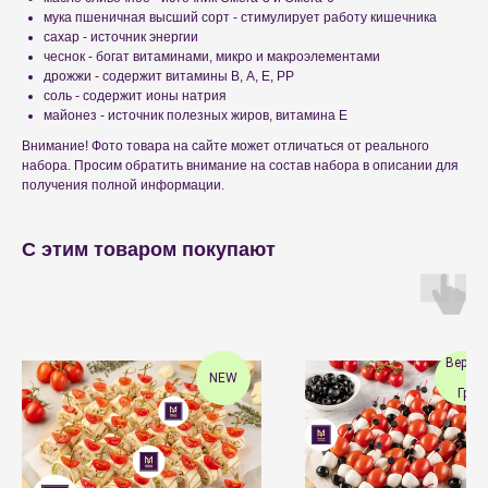
мука пшеничная высший сорт - стимулирует работу кишечника
сахар - источник энергии
чеснок - богат витаминами, микро и макроэлементами
дрожжи - содержит витамины В, А, Е, РР
соль - содержит ионы натрия
майонез - источник полезных жиров, витамина Е
Внимание! Фото товара на сайте может отличаться от реального
набора. Просим обратить внимание на состав набора в описании для
получения полной информации.
С этим товаром покупают
Вермен
NEW
Пи
Грид