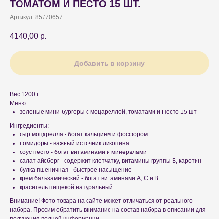
ТОМАТОМ И ПЕСТО 15 ШТ.
Артикул:
85770657
4140,00
р.
Добавить в корзину
Вес 1200 г.
Меню:
зеленые мини-бургеры с моцареллой, томатами и Песто 15 шт.
Ингредиенты:
сыр моцарелла - богат кальцием и фосфором
помидоры - важный источник ликопина
соус песто - богат витаминами и минералами
салат айсберг - содержит клетчатку, витамины группы В, каротин
булка пшеничная - быстрое насыщение
крем бальзамический - богат витаминами А, С и В
краситель пищевой натуральный
Внимание! Фото товара на сайте может отличаться от реального
набора. Просим обратить внимание на состав набора в описании для
получения полной информации.