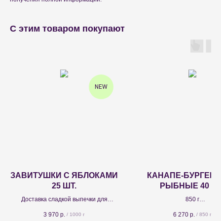
С этим товаром покупают
NEW
ЗАВИТУШКИ С ЯБЛОКАМИ
КАНАПЕ-БУРГЕР
25 ШТ.
РЫБНЫЕ 40 ШТ
Доставка сладкой выпечки для
850 г
праздников и мероприятий - завитки
Канапе-бургер с креветк
3 970
р.
6 270
р.
/
1000 г
/
850 г
из слоенного теста с яблоками,
ананасом 13 шт.; канапе-б