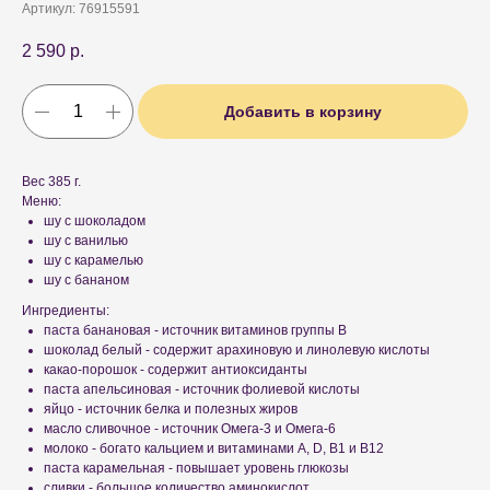
Артикул:
76915591
2 590
р.
Добавить в корзину
Вес 385 г.
Меню:
шу с шоколадом
шу с ванилью
шу с карамелью
шу с бананом
Ингредиенты:
паста банановая - источник витаминов группы B
шоколад белый - содержит арахиновую и линолевую кислоты
какао-порошок - содержит антиоксиданты
паста апельсиновая - источник фолиевой кислоты
яйцо - источник белка и полезных жиров
масло сливочное - источник Омега-3 и Омега-6
молоко - богато кальцием и витаминами A, D, B1 и B12
паста карамельная - повышает уровень глюкозы
сливки - большое количество аминокислот