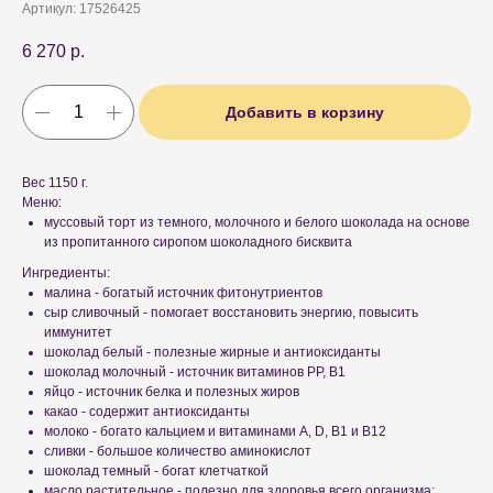
Артикул:
17526425
6 270
р.
Добавить в корзину
Вес 1150 г.
Меню:
муссовый торт из темного, молочного и белого шоколада на основе
из пропитанного сиропом шоколадного бисквита
Ингредиенты:
малина - богатый источник фитонутриентов
сыр сливочный - помогает восстановить энергию, повысить
иммунитет
шоколад белый - полезные жирные и антиоксиданты
шоколад молочный - источник витаминов PP, B1
яйцо - источник белка и полезных жиров
какао - содержит антиоксиданты
молоко - богато кальцием и витаминами A, D, B1 и B12
сливки - большое количество аминокислот
шоколад темный - богат клетчаткой
масло растительное - полезно для здоровья всего организма: