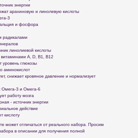
точник энергии
ржат арахиновую и линолевую кислоты
ега-3
кальция и фосфора
ым радикалами
минералов
чник линолиевой кислоты
 витаминами A, D, B1, B12
т уровень глюкозы
во аминокислот
тет, снижает кровяное давление и нормализует
к Омега-3 и Омега-6
ует работу мозга
рная - источник энергии
ериальное действие
ет кислоту
те может отличаться от реального набора. Просим
набора в описании для получения полной