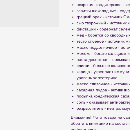
покрытие кондитерское - ис
завитки шоколадные - соде
грецкий орех - источник Ом
сыр творожный - источник 
фисташки - содержат селен
мед - борется со свободн
тесто слоеное - источник 
масло подсолнечное - исто
молоко - богато кальцием и
паста десертная - повышае
сливки - большое количест
корица - укрепляет иммуни
уровень холестерина
масло сливочное - источни
сахарная пудра - активизир
посыпка кондитерская саха
соль - оказывает антибакт
разрыхлитель - нейтрализу
Внимание! Фото товара на сай
обратить внимание на состав 
информации.