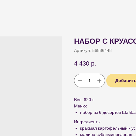
НАБОР С КРУА
Артикул:
56886448
4 430
р.
Добавить
Вес: 620 г.
Меню:
набор из 6 десертов Шайба
Ингредиенты:
крахмал картофельный - у
малина сублимированная -