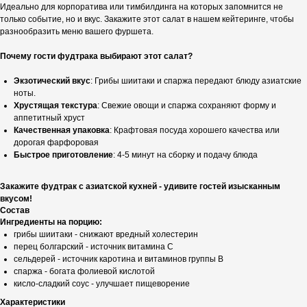
Идеально для корпоратива или тимбилдинга на которых запомнится не
только событие, но и вкус. Закажите этот салат в нашем кейтеринге, чтобы
разнообразить меню вашего фуршета.
Почему гости фудтрака выбирают этот салат?
Экзотический вкус
: Грибы шиитаки и спаржа передают блюду азиатские
ноты.
Хрустящая текстура
: Свежие овощи и спаржа сохраняют форму и
аппетитный хруст
Качественная упаковка
: Крафтовая посуда хорошего качества или
дорогая фарфоровая
Быстрое приготовление
: 4-5 минут на сборку и подачу блюда
Закажите фудтрак с азиатской кухней - удивите гостей изысканным
вкусом!
Состав
Ингредиенты на порцию:
грибы шиитаки - снижают вредный холестерин
перец болгарский - источник витамина С
сельдерей - источник каротина и витаминов группы В
спаржа - богата фолиевой кислотой
кисло-сладкий соус - улучшает пищеворение
Характеристики