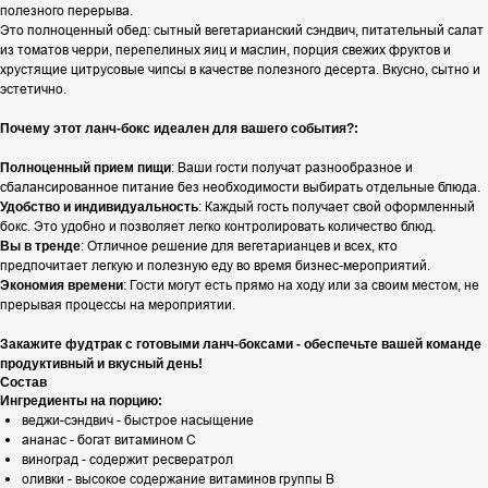
полезного перерыва.
Это полноценный обед: сытный вегетарианский сэндвич, питательный салат
из томатов черри, перепелиных яиц и маслин, порция свежих фруктов и
хрустящие цитрусовые чипсы в качестве полезного десерта. Вкусно, сытно и
эстетично.
Почему этот ланч-бокс идеален для вашего события?:
: Ваши гости получат разнообразное и
Полноценный прием пищи
сбалансированное питание без необходимости выбирать отдельные блюда.
: Каждый гость получает свой оформленный
Удобство и индивидуальность
бокс. Это удобно и позволяет легко контролировать количество блюд.
: Отличное решение для вегетарианцев и всех, кто
Вы в тренде
предпочитает легкую и полезную еду во время бизнес-мероприятий.
: Гости могут есть прямо на ходу или за своим местом, не
Экономия времени
прерывая процессы на мероприятии.
Закажите фудтрак с готовыми ланч-боксами - обеспечьте вашей команде
продуктивный и вкусный день!
Состав
Ингредиенты на порцию:
веджи-сэндвич - быстрое насыщение
ананас - богат витамином С
виноград - содержит ресвератрол
оливки - высокое содержание витаминов группы В