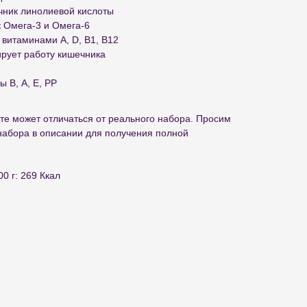
чник линолиевой кислоты
к Омега-3 и Омега-6
 витаминами A, D, B1, B12
ирует работу кишечника
 В, А, Е, РР
те может отличаться от реального набора. Просим
набора в описании для получения полной
0 г: 269 Ккал