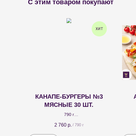
С этим товаром покупают
ХИТ
КАНАПЕ-БУРГЕРЫ №3
МЯСНЫЕ 30 ШТ.
790 г
Канапе-бургер с говяжьей котлетой 10
Ассор
2 760
р.
/
790 г
шт.; канапе-бургер с куриной котлетой
и т
10 шт.; канапе-бургер со свиной
чо