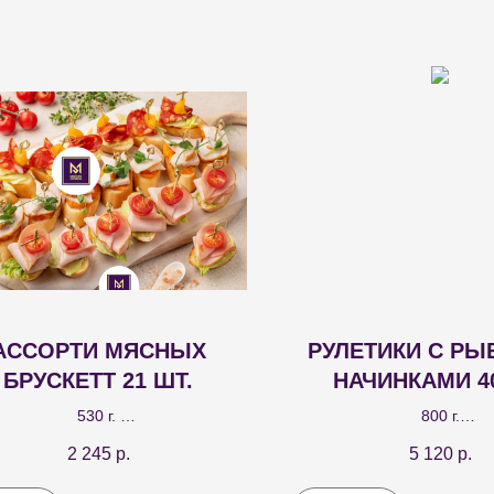
АССОРТИ МЯСНЫХ
РУЛЕТИКИ С Р
БРУСКЕТТ 21 ШТ.
НАЧИНКАМИ 40
530 г.
800 г.
ти брускетт трех видов: с курицей
Рулетики в пшеничной торт
2 245
р.
5 120
р.
ыквенным мармеладом - 7шт., с
видами начинок: из крас
рризо и мандарином - 7шт., с
шпрот –идеальный выбор