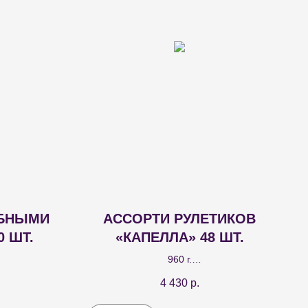
ЫБНЫМИ
АССОРТИ РУЛЕТИКОВ
 ШТ.
«КАПЕЛЛА» 48 ШТ.
960 г.
илье с двумя
Сет рулетиков с разными начинками:
4 430
р.
ной рыбы и
баклажан Тбилиси - 12 шт.; с сыром - 12
 для любого
шт.; с сыром фета - 12 шт.; из кабачков с