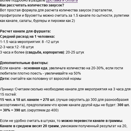
Более подробно в разделе
Доставка и Оплата
Как рассчитать количество закусок?
Вот простая формула для расчета количества закусок (тарталетки,
профитроли и брускетты можно считать за 1.5 канапе по сытности, рулетики
как канапе, салаты, бургеры и пирожки как 2)
Расчет канапе для фуршета:
Средний расход на 1 человека:
1-1.5 часа мероприятия: 8 -12 штук
2-3 часа:12 -18 штук
3 часа и более
(свадьба, корпоратив)
: 20-25 штук
Дополнительные факторы:
Если канапе -
основная еда
, увеличьте количество на 20-30%, если гости
любители плотно поесть - увеличивайте на 50%
Дети:
считайте как половину от взрослой нормы
Пример:
Считаем сколько необходимо канапе для мероприятия на 3 часа для
15 гостей:
15 чел. х 18 шт. канапе = 270 шт.
(лучше округлить до 300 для разнообразия
ассортимента), предполагаем что кроме канапе другой еды не будет:
300 шт.
+ 30% = 390 шт.
(округляем до 400)
Если не удобно считать в штуках, то
можно перевести канапе в граммы
.
Канапе в среднем весят 20 грамм
, умножаем полученный результат на 20,