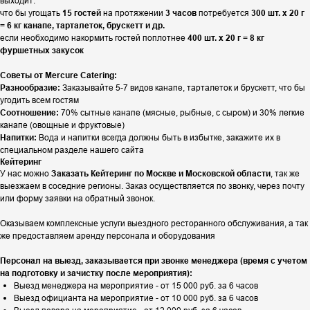
выходит:
что бы угощать
15 гостей
на протяжении
3 часов
потребуется
300 шт. х 20 г
= 6 кг канапе, тарталеток, брускетт и др.
если необходимо накормить гостей поплотнее
400 шт. х 20 г = 8 кг
фуршетных закусок
Советы от Mercure Catering:
Разнообразие:
Заказывайте 5-7 видов канапе, тарталеток и брускетт, что бы
угодить всем гостям
Соотношение:
70% сытные канапе (мясные, рыбные, с сыром) и 30% легкие
канапе (овощные и фруктовые)
Напитки:
Вода и напитки всегда должны быть в избытке, закажите их в
специальном разделе нашего сайта
Кейтеринг
У нас можно
Заказать Кейтеринг по Москве и Московской области
, так же
выезжаем в соседние регионы. Заказ осуществляется по звонку, через почту
или форму заявки на обратный звонок.
Оказываем комплексные услуги выездного ресторанного обслуживания, а так
же предоставляем аренду персонала и оборудования
Персонал на выезд, заказывается при звонке менеджера (время с учетом
на подготовку и зачистку после мероприятия):
Выезд менеджера на мероприятие - от 15 000 руб. за 6 часов
Выезд официанта на мероприятие - от 10 000 руб. за 6 часов