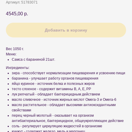
Артикул:
51783071
4545,00
р.
Добавить в корзину
Вес 1050 г.
Меню:
Самса с бараниной 21шт.
Ингредиенты:
зира - способствует нормализации пищеварения и усвоению пищи
баранина - улучшает работу органов пищеварения
яйцо куриное - источник белка и полезных жиров
тесто слоеное - содержит витамины В, А, Е, РР
лук репчатый - обладает бактерицидным действием
масло сливочное - источник жирных кислот Омега-3 и Омега-6
масло растительное - обладает высокими антиоксидантными
свойствами
перец черный молотый - оказывает на организм
антибактериальное, бактерицидное, общеукрепляющее действие
соль - регулирует циркуляцию жидкостей в организме
кунжут - содержит железо, медь и марганец