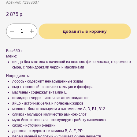
Артикул:
71388637
2 875
р.
Добавить в корзину
Вес 650 г.
Меню:
пицца без глютена с начинкой из нежного филе лосося, творожного
сыра, с помидорками черри и маслинами
Ингредиенты:
лосось - содержит ненасыщенные жиры
сыр творожный - источник кальция и фосфора
маслины - содержат витамин Е
помидоры черри - источник антиоксидантов
яйцо - источник белка и полезных жиров
молоко - богато кальцием и витаминами A, D, B1, B12
сливки - большое количество аминокислот
мука безглютеновая - стимулирует работу кишечника
сахар - источник энергии
дрожжи - содержат витамины В, А, Е, РР
перец черный молотый - улучшает обмен веществ