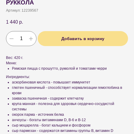
РУККОЛА
Артикул:
12239567
1 440
р.
Добавить в корзину
Вес: 420 г.
Меню:
Римская пицца с прошутто, рукколой и томатами черри
Ингредиенты:
аскорбиновая кислота - повышает иммунитет
глютен пшеничный - способствует нормализации гемоглобина в
крови
закваска пшеничная - содержит клетчатку
крупа манная - полезна для здоровья сердечно-сосудистой
системы
окорок парма - источник белка
анчоусы - богаты витаминами D, B-6 и B-12
сыр моцарелла - богат кальцием и фосфором
сыр пармезан - содержатся витамины группы B, витамин D