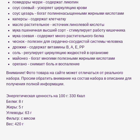
помидоры черри - содержат ликопин
соус соевый - ускоряет циркуляцию крови
соус цезарь - богат полиненасыщенными жирными кислотами
каперсы - содержат клетчатку
масло растительное - источник линолевой кислоты
мука пшеничная высший сорт - стимулирует работу кишечника
мука соевая - содержит много растительного белка
чеснок - полезен для сердечно-сосудистой системы человека
дрожжи - содержат витамины В, А, Е, РР
соль - регулирует циркуляцию жидкостей в организме
майонез - богат многими полезными жирными кислотами
орегано - снимает боль и воспаление
Внимание! Фото товара на сайте может отличаться от реального
набора. Просим обратить внимание на состав набора в описании для
получения полной информации.
Энергетическая ценность на 100 г: 330 Ккал
Белки: 8 г
Жиры: 5 г
Углеводы: 63 г
Фильтр: с мясом
Вес: 420 г