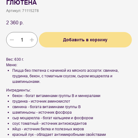
ГЛЮТЕНА
Артикул:
71115278
2 360
р.
Добавить в корзину
Вес: 630 г.
Меню:
Пицца без глютена с начинкой из мясного ассорти: свинина,
грудинка, бекон, с томатным соусом, сыром моцарелла и
шампиньонами.
Ингредиенты:
бекон - богат витаминами группы B и минералами
грудинка - источник аминокислот
свинина - богата витаминами группы B
шампиньоны - источник фосфора
сыр моцарелла - богат кальцием и фосфором
соус томатный - источник антиоксидантов
яйцо - источник белка и полезных жиров
красный лук - обладает антимикробными свойствами