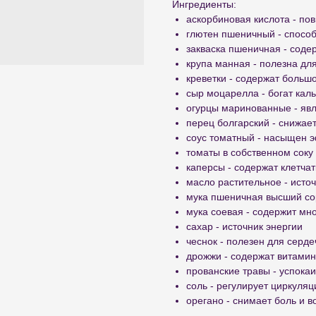
Ингредиенты:
аскорбиновая кислота - по
глютен пшеничный - способ
закваска пшеничная - содер
крупа манная - полезна дл
креветки - содержат больш
сыр моцарелла - богат ка
огурцы маринованные - яв
перец болгарский - снижае
соус томатный - насыщен 
томаты в собственном соку 
каперсы - содержат клетчат
масло растительное - исто
мука пшеничная высший сор
мука соевая - содержит мн
сахар - источник энергии
чеснок - полезен для серд
дрожжи - содержат витамины
прованские травы - успока
соль - регулирует циркуля
орегано - снимает боль и 