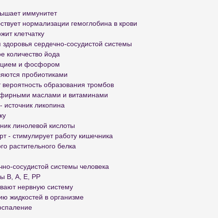
вышает иммунитет
ствует нормализации гемоглобина в крови
жит клетчатку
я здоровья сердечно-сосудистой системы
ое количество йода
льцием и фосфором
ляются пробиотиками
т вероятность образования тромбов
эфирными маслами и витаминами
- источник ликопина
ку
чник линолевой кислоты
т - стимулирует работу кишечника
ого растительного белка
ечно-сосудистой системы человека
 В, А, Е, РР
ивают нервную систему
цию жидкостей в организме
воспаление