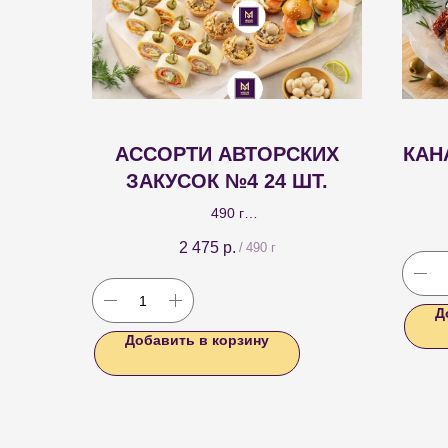
АССОРТИ АВТОРСКИХ
КАН
ЗАКУСОК №4 24 ШТ.
Шпаж
490 г
п
Рулет с ветчиной, креметтой и морковью
2 475
р.
/
490 г
по-корейски 8 шт.; канапе-бургер с
семгой 8 шт.; тарталетка Нежность 8 шт.
Д
Добавить в корзину