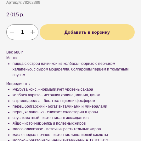
Артикул:
78262389
2 015
р.
Добавить в корзину
Вес 680 г.
Меню:
пицца с острой начинкой из колбасы чорризо с перчиком
халапеньо, с сыром моцарелла, болгарским перцем и томатным
соусом
Ингредиенты:
кукуруза конс. - нормализует уровень сахара
колбаса чоризо - источник холина, магния, цинка
сыр моцарелла - богат кальцием и фосфором
перец болгарский - богат витаминами и минералами
перец халапеньо - снижает холестерин в крови
соус томатный - источник антиоксидантов
яйцо - источник белка и полезных жиров
масло оливковое - источник растительных жиров
масло подсолнечное - источник линолиевой кислоты
молоко - богато кальцием и витаминами A, D, B1, B12