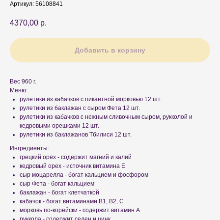
Артикул:
56108841
4370,00
р.
Добавить в корзину
Вес 960 г.
Меню:
рулетики из кабачков с пикантной морковью 12 шт.
рулетики из баклажан с сыром Фета 12 шт.
рулетики из кабачков с нежным сливочным сыром, рукколой и
кедровыми орешками 12 шт.
рулетики из баклажанов Тбилиси 12 шт.
Ингредиенты:
грецкий орех - содержит магний и калий
кедровый орех - источник витамина Е
сыр моцарелла - богат кальцием и фосфором
сыр Фета - богат кальцием
баклажан - богат клетчаткой
кабачок - богат витаминами В1, В2, С
морковь по-корейски - содержит витамин А
руккола - содержит селен и цинк