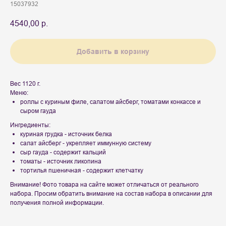
15037932
4540,00
р.
Добавить в корзину
Вес 1120 г.
Меню:
роллы с куриным филе, салатом айсберг, томатами конкассе и
сыром гауда
Ингредиенты:
куриная грудка - источник белка
салат айсберг - укрепляет иммунную систему
сыр гауда - содержит кальций
томаты - источник ликопина
тортилья пшеничная - содержит клетчатку
Внимание! Фото товара на сайте может отличаться от реального
набора. Просим обратить внимание на состав набора в описании для
получения полной информации.