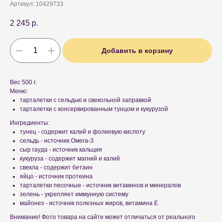
Артикул:
10429733
2 245
р.
Добавить в корзину
Вес 500 г.
Меню:
тарталетки с сельдью и свекольной заправкой
тарталетки с консервированным тунцом и кукурузой
Ингредиенты:
тунец - содержит калий и фолиевую кислоту
сельдь - источник Омега-3
сыр гауда - источник кальция
кукуруза - содержит магний и калий
свекла - содержит бетаин
яйцо - источник протеина
тарталетки песочные - источник витаминов и минералов
зелень - укрепляет иммунную систему
майонез - источник полезных жиров, витамина Е
Внимание! Фото товара на сайте может отличаться от реального