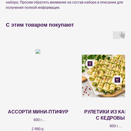
набора. Просим обратить внимание на состав набора в описании для
получения полной информации.
С этим товаром покупают
АССОРТИ МИНИ-ПТИФУР
РУЛЕТИКИ ИЗ КАБ
С КЕДРОВЫМ
600 г.
ОРЕШКАМИ 40 Ш
Мини-профитроль ванильный - 7 шт.;
800 г.
2 990
р.
кейк-попс шоколадный - 7 шт.;