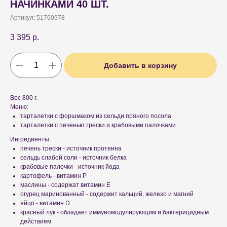
НАЧИНКАМИ 40 ШТ.
Артикул:
51760978
3 395
р.
Добавить в корзину
Вес 800 г.
Меню:
тарталетки с форшмаком из сельди пряного посола
тарталетки с печенью трески и крабовыми палочками
Ингредиенты:
печень трески - источник протеина
сельдь слабой соли - источник белка
крабовые палочки - источник йода
картофель - витамин P
маслины - содержат витамин Е
огурец маринованный - содержит кальций, железо и магний
яйцо - витамин D
красный лук - обладает иммуномодулирующим и бактерицидным
действием