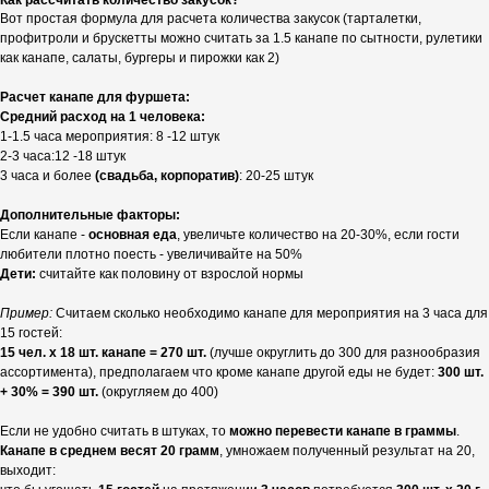
Как рассчитать количество закусок?
Вот простая формула для расчета количества закусок (тарталетки,
профитроли и брускетты можно считать за 1.5 канапе по сытности, рулетики
как канапе, салаты, бургеры и пирожки как 2)
Расчет канапе для фуршета:
Средний расход на 1 человека:
1-1.5 часа мероприятия: 8 -12 штук
2-3 часа:12 -18 штук
3 часа и более
(свадьба, корпоратив)
: 20-25 штук
Дополнительные факторы:
Если канапе -
основная еда
, увеличьте количество на 20-30%, если гости
любители плотно поесть - увеличивайте на 50%
Дети:
считайте как половину от взрослой нормы
Пример:
Считаем сколько необходимо канапе для мероприятия на 3 часа для
15 гостей:
15 чел. х 18 шт. канапе = 270 шт.
(лучше округлить до 300 для разнообразия
ассортимента), предполагаем что кроме канапе другой еды не будет:
300 шт.
+ 30% = 390 шт.
(округляем до 400)
Если не удобно считать в штуках, то
можно перевести канапе в граммы
.
Канапе в среднем весят 20 грамм
, умножаем полученный результат на 20,
выходит: