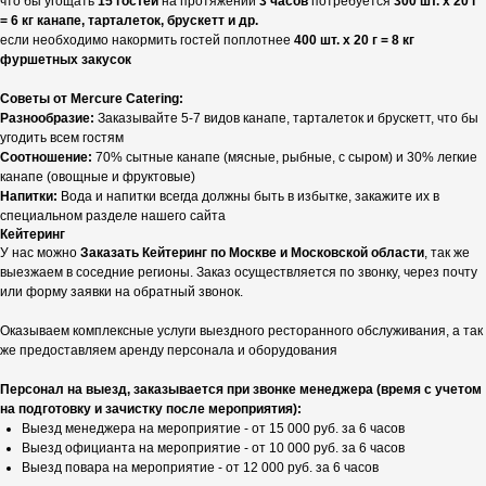
что бы угощать
15 гостей
на протяжении
3 часов
потребуется
300 шт. х 20 г
= 6 кг канапе, тарталеток, брускетт и др.
если необходимо накормить гостей поплотнее
400 шт. х 20 г = 8 кг
фуршетных закусок
Советы от Mercure Catering:
Разнообразие:
Заказывайте 5-7 видов канапе, тарталеток и брускетт, что бы
угодить всем гостям
Соотношение:
70% сытные канапе (мясные, рыбные, с сыром) и 30% легкие
канапе (овощные и фруктовые)
Напитки:
Вода и напитки всегда должны быть в избытке, закажите их в
специальном разделе нашего сайта
Кейтеринг
У нас можно
Заказать Кейтеринг по Москве и Московской области
, так же
выезжаем в соседние регионы. Заказ осуществляется по звонку, через почту
или форму заявки на обратный звонок.
Оказываем комплексные услуги выездного ресторанного обслуживания, а так
же предоставляем аренду персонала и оборудования
Персонал на выезд, заказывается при звонке менеджера (время с учетом
на подготовку и зачистку после мероприятия):
Выезд менеджера на мероприятие - от 15 000 руб. за 6 часов
Выезд официанта на мероприятие - от 10 000 руб. за 6 часов
Выезд повара на мероприятие - от 12 000 руб. за 6 часов