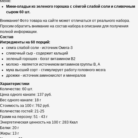
Меню:
Мини-оладьи из зеленого горошка с сёмгой слабой соли и сливочным
сыром 60 шт.
Внимание! Фото товара на сайте может отличаться от реального набора.
Просим обратить внимание на состав набора в описании для получения
полной информации.
Состав
Ингредиенты на 60 порций:
семга слабой соли - источник Омега-3
сливочный сыр - содержит кальций
зеленый горошек - богат витамином В2
молоко - является источником витаминов группы В, А
мука высший сорт - стимулирует работу головного мозга
дрожжи - источник аминокислот и минералов
Характеристики
Количество: 60 шт.
Цена одного канапе: 137 руб.
Вес одного канапе: 18 г
Стоимость за 100 г: 762 руб.
Количество гостей: 21-25
Грамм на персону: 51 - 43 г
Энергетическая ценность на 100 г: 283 Ккал
Белки: 20 г
Жиры: 13 г