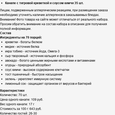
Канапе с тигровой креветкой и соусом кимчи 35 шт.
Лицам, подверженным аллергическим реакциям, при размещении заказа
необходимо уточнять наличие аллергенов в заказываемых блюдах.
Внимание! Фото товара на сайте может отличаться от реального набора.
Просим обратить внимание на состав набора в описании для получения
полной информации.
Состав
Ингредиенты на 70 порций:
креветки - богаты белком
мидии - источник белка
икра тобико - источник йода, Омега-3
сыр творожный - источник кальция и фосфора
авокадо - богато ценными жирными кислотами и витаминами
огурцы - природный абсорбент
соус кимчи - высокое содержание клетчатки
тост пшеничный - быстрое насыщение
зелень - укрепляет иммунную систему
лимонный сок - защищает организм от вирусов и бактерий
Характеристики
Количество: 70 шт.
Цена одного канапе: 109 руб.
Вес одного канапе: 17 г
Стоимость за 100 г: 643 руб.
Количество гостей: 26-30