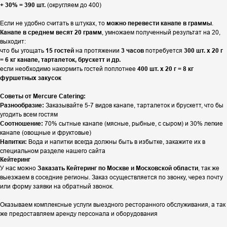
+ 30% = 390 шт.
(округляем до 400)
Если не удобно считать в штуках, то
можно перевести канапе в граммы
.
Канапе в среднем весят 20 грамм
, умножаем полученный результат на 20,
выходит:
что бы угощать
15 гостей
на протяжении
3 часов
потребуется
300 шт. х 20 г
= 6 кг канапе, тарталеток, брускетт и др.
если необходимо накормить гостей поплотнее
400 шт. х 20 г = 8 кг
фуршетных закусок
Советы от Mercure Catering:
Разнообразие:
Заказывайте 5-7 видов канапе, тарталеток и брускетт, что бы
угодить всем гостям
Соотношение:
70% сытные канапе (мясные, рыбные, с сыром) и 30% легкие
канапе (овощные и фруктовые)
Напитки:
Вода и напитки всегда должны быть в избытке, закажите их в
специальном разделе нашего сайта
Кейтеринг
У нас можно
Заказать Кейтеринг по Москве и Московской области
, так же
выезжаем в соседние регионы. Заказ осуществляется по звонку, через почту
или форму заявки на обратный звонок.
Оказываем комплексные услуги выездного ресторанного обслуживания, а так
же предоставляем аренду персонала и оборудования