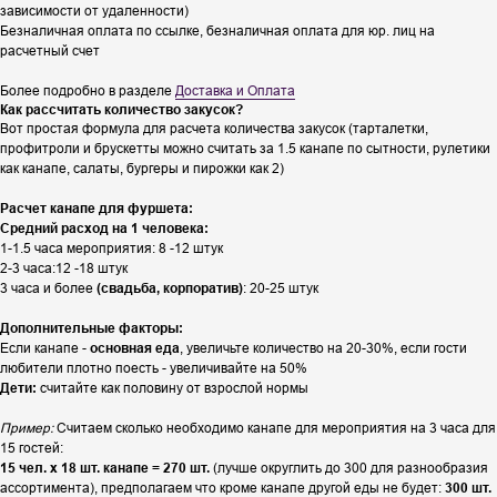
зависимости от удаленности)
Безналичная оплата по ссылке, безналичная оплата для юр. лиц на
расчетный счет
Более подробно в разделе
Доставка и Оплата
Как рассчитать количество закусок?
Вот простая формула для расчета количества закусок (тарталетки,
профитроли и брускетты можно считать за 1.5 канапе по сытности, рулетики
как канапе, салаты, бургеры и пирожки как 2)
Расчет канапе для фуршета:
Средний расход на 1 человека:
1-1.5 часа мероприятия: 8 -12 штук
2-3 часа:12 -18 штук
3 часа и более
(свадьба, корпоратив)
: 20-25 штук
Дополнительные факторы:
Если канапе -
основная еда
, увеличьте количество на 20-30%, если гости
любители плотно поесть - увеличивайте на 50%
Дети:
считайте как половину от взрослой нормы
Пример:
Считаем сколько необходимо канапе для мероприятия на 3 часа для
15 гостей:
15 чел. х 18 шт. канапе = 270 шт.
(лучше округлить до 300 для разнообразия
ассортимента), предполагаем что кроме канапе другой еды не будет:
300 шт.