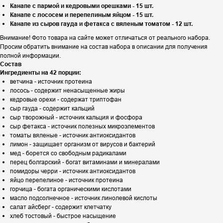
Канапе с пармой и кедровыми орешками - 15 шт.
Канапе с лососем и перепелиным яйцом - 15 шт.
Канапе из сыров гауда и фетакса с вяленым томатом - 12 шт.
Внимание! Фото товара на сайте может отличаться от реального набора.
Просим обратить внимание на состав набора в описании для получения
полной информации.
Состав
Ингредиенты на 42 порции:
ветчина - источник протеина
лосось - содержит ненасыщенные жиры
кедровые орехи - содержат триптофан
сыр гауда - содержит кальций
сыр творожный - источник кальция и фосфора
сыр фетакса - источник полезных микроэлементов
томаты вяленые - источник антиоксидантов
лимон - защищает организм от вирусов и бактерий
мед - борется со свободным радикалами
перец болгарский - богат витаминами и минералами
помидоры черри - источник антиоксидантов
яйцо перепелиное - источник протеина
горчица - богата органическими кислотами
масло подсолнечное - источник линолевой кислоты
салат айсберг - содержит клетчатку
хлеб тостовый - быстрое насыщение