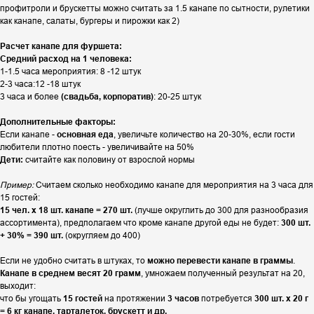
профитроли и брускетты можно считать за 1.5 канапе по сытности, рулетики
как канапе, салаты, бургеры и пирожки как 2)
Расчет канапе для фуршета:
Средний расход на 1 человека:
1-1.5 часа мероприятия: 8 -12 штук
2-3 часа:12 -18 штук
3 часа и более
(свадьба, корпоратив)
: 20-25 штук
Дополнительные факторы:
Если канапе -
основная еда
, увеличьте количество на 20-30%, если гости
любители плотно поесть - увеличивайте на 50%
Дети:
считайте как половину от взрослой нормы
Пример:
Считаем сколько необходимо канапе для мероприятия на 3 часа для
15 гостей:
15 чел. х 18 шт. канапе = 270 шт.
(лучше округлить до 300 для разнообразия
ассортимента), предполагаем что кроме канапе другой еды не будет:
300 шт.
+ 30% = 390 шт.
(округляем до 400)
Если не удобно считать в штуках, то
можно перевести канапе в граммы
.
Канапе в среднем весят 20 грамм
, умножаем полученный результат на 20,
выходит:
что бы угощать
15 гостей
на протяжении
3 часов
потребуется
300 шт. х 20 г
= 6 кг канапе, тарталеток, брускетт и др.