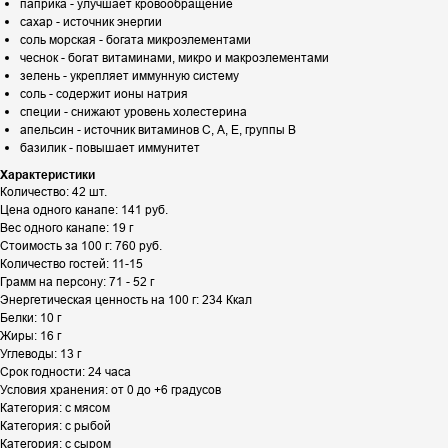
паприка - улучшает кровообращение
сахар - источник энергии
соль морская - богата микроэлементами
чеснок - богат витаминами, микро и макроэлементами
зелень - укрепляет иммунную систему
соль - содержит ионы натрия
специи - снижают уровень холестерина
апельсин - источник витаминов С, А, Е, группы В
базилик - повышает иммунитет
Характеристики
Количество: 42 шт.
Цена одного канапе: 141 руб.
Вес одного канапе: 19 г
Стоимость за 100 г: 760 руб.
Количество гостей: 11-15
Грамм на персону: 71 - 52 г
Энергетическая ценность на 100 г: 234 Ккал
Белки: 10 г
Жиры: 16 г
Углеводы: 13 г
Срок годности: 24 часа
Условия хранения: от 0 до +6 градусов
Категория: с мясом
Категория: с рыбой
Категория: с сыром