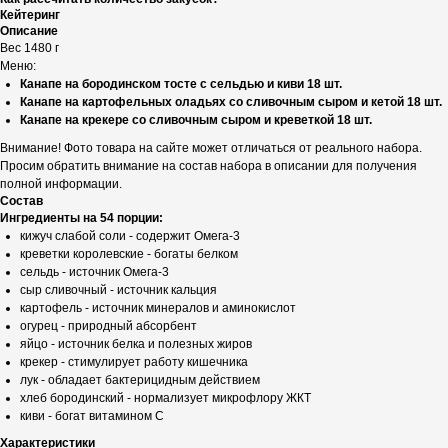
Кейтеринг
Описание
Вес 1480 г
Меню:
Канапе на бородинском тосте с сельдью и киви 18 шт.
Канапе на картофельных оладьях со сливочным сыром и кетой 18 шт.
Канапе на крекере со сливочным сыром и креветкой 18 шт.
Внимание! Фото товара на сайте может отличаться от реального набора.
Просим обратить внимание на состав набора в описании для получения
полной информации.
Состав
Ингредиенты на 54 порции:
кижуч слабой соли - содержит Омега-3
креветки королевские - богаты белком
сельдь - источник Омега-3
сыр сливочный - источник кальция
картофель - источник минералов и аминокислот
огурец - природный абсорбент
яйцо - источник белка и полезных жиров
крекер - стимулирует работу кишечника
лук - обладает бактерицидным действием
хлеб бородинский - нормализует микрофлору ЖКТ
киви - богат витамином С
Характеристики