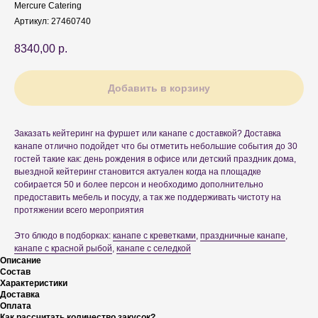
Mercure Catering
Артикул:
27460740
8340,00
р.
Добавить в корзину
Заказать кейтеринг на фуршет или канапе с доставкой? Доставка
канапе отлично подойдет что бы отметить небольшие события до 30
гостей такие как: день рождения в офисе или детский праздник дома,
выездной кейтеринг становится актуален когда на площадке
собирается 50 и более персон и необходимо дополнительно
предоставить мебель и посуду, а так же поддерживать чистоту на
протяжении всего мероприятия
Это блюдо в подборках:
канапе с креветками
,
праздничные канапе
,
канапе с красной рыбой
,
канапе с селедкой
Описание
Состав
Характеристики
Доставка
Оплата
Как рассчитать количество закусок?