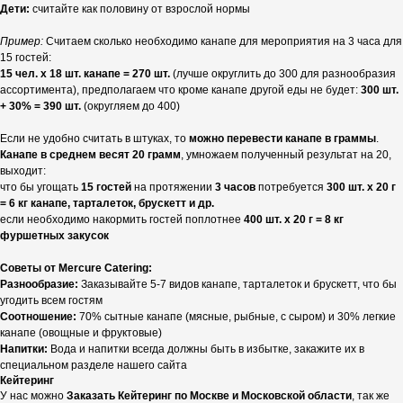
Дети:
считайте как половину от взрослой нормы
Пример:
Считаем сколько необходимо канапе для мероприятия на 3 часа для
15 гостей:
15 чел. х 18 шт. канапе = 270 шт.
(лучше округлить до 300 для разнообразия
ассортимента), предполагаем что кроме канапе другой еды не будет:
300 шт.
+ 30% = 390 шт.
(округляем до 400)
Если не удобно считать в штуках, то
можно перевести канапе в граммы
.
Канапе в среднем весят 20 грамм
, умножаем полученный результат на 20,
выходит:
что бы угощать
15 гостей
на протяжении
3 часов
потребуется
300 шт. х 20 г
= 6 кг канапе, тарталеток, брускетт и др.
если необходимо накормить гостей поплотнее
400 шт. х 20 г = 8 кг
фуршетных закусок
Советы от Mercure Catering:
Разнообразие:
Заказывайте 5-7 видов канапе, тарталеток и брускетт, что бы
угодить всем гостям
Соотношение:
70% сытные канапе (мясные, рыбные, с сыром) и 30% легкие
канапе (овощные и фруктовые)
Напитки:
Вода и напитки всегда должны быть в избытке, закажите их в
специальном разделе нашего сайта
Кейтеринг
У нас можно
Заказать Кейтеринг по Москве и Московской области
, так же