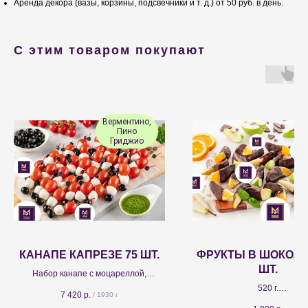
Аренда декора (вазы, корзины, подсвечники и т. д.) от 50 руб. в день.
С этим товаром покупают
Верментино,
Пино
Гриджио
КАНАПЕ КАПРЕЗЕ 75 ШТ.
ФРУКТЫ В ШОКОЛА
ШТ.
Набор канапе с моцареллой,
томатами черри и песто для фуршета
520 г.
7 420
р.
/
1930 г
в итальянском стиле. Готовое
Ассорти фруктов в глазури и