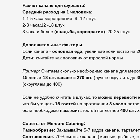
Расчет канапе для фуршета:
Средний расход на 1 человека:
1-1.5 часа мероприятия: 8 -12 штук
2-3 часа:12 -18 штук
3 часа и более
(свадьба, корпоратив)
: 20-25 штук
Дополнительные факторы:
Если канапе -
основная еда
, увеличьте количество на 
Дети:
считайте как половину от взрослой нормы
Пример:
Считаем сколько необходимо канапе для меропр
15 чел. х 18 шт. канапе = 270 шт.
(лучше округлить до 3
(округляем до 400)
Если не удобно считать в штуках, то
можно перевести 
что бы угощать
15 гостей
на протяжении
3 часов
потре
если необходимо накормить гостей поплотнее
400 шт. 
Советы от Mercure Catering:
Разнообразие:
Заказывайте 5-7 видов канапе, тарталето
Соотношение:
70% сытные канапе (мясные, рыбные, с 