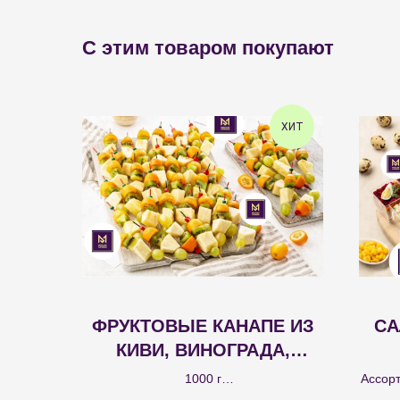
С этим товаром покупают
ХИТ
ФРУКТОВЫЕ КАНАПЕ ИЗ
СА
КИВИ, ВИНОГРАДА,
АНАНАСА И КУМКВАТА 40
1000 г
Ассорт
ШТ.
Кубики свежего ананаса и киви, сочный
для ф