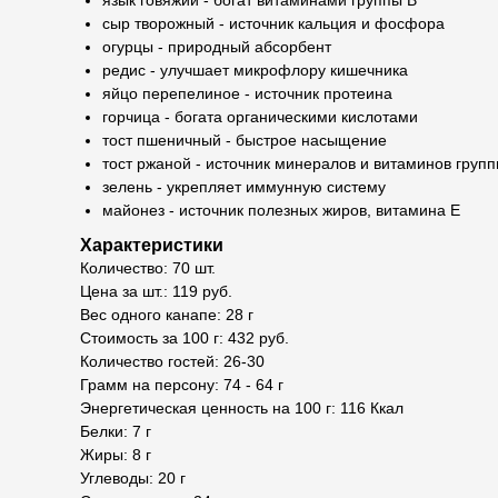
язык говяжий - богат витаминами группы В
сыр творожный - источник кальция и фосфора
огурцы - природный абсорбент
редис - улучшает микрофлору кишечника
яйцо перепелиное - источник протеина
горчица - богата органическими кислотами
тост пшеничный - быстрое насыщение
тост ржаной - источник минералов и витаминов групп
зелень - укрепляет иммунную систему
майонез - источник полезных жиров, витамина Е
Характеристики
Количество: 70 шт.
Цена за шт.: 119 руб.
Вес одного канапе: 28 г
Стоимость за 100 г: 432 руб.
Количество гостей: 26-30
Грамм на персону: 74 - 64 г
Энергетическая ценность на 100 г: 116 Ккал
Белки: 7 г
Жиры: 8 г
Углеводы: 20 г