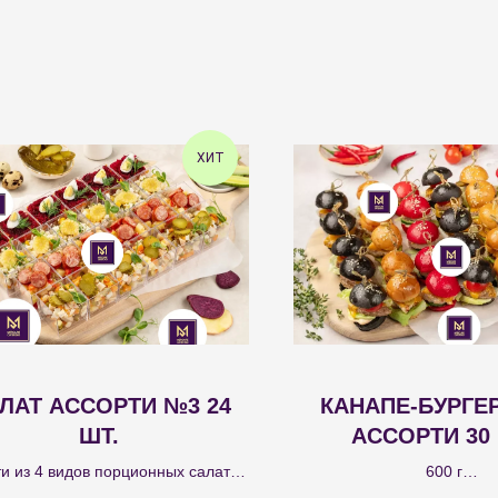
ХИТ
ЛАТ АССОРТИ №3 24
КАНАПЕ-БУРГЕ
ШТ.
АССОРТИ 30 
и из 4 видов порционных салатов
600 г
уршета: сельдь под шубой 6 шт.;
Канапе-бургер с пармой 10 