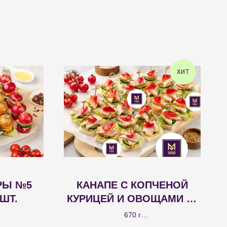
ХИТ
РЫ №5
КАНАПЕ С КОПЧЕНОЙ
ШТ.
КУРИЦЕЙ И ОВОЩАМИ 24
ШТ.
670 г
шт.; канапе-
Канапе на пшеничном тосте с копченой