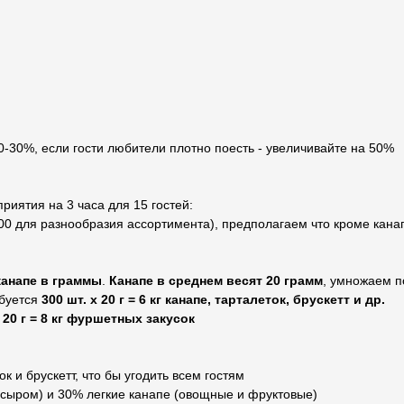
20-30%, если гости любители плотно поесть - увеличивайте на 50%
иятия на 3 часа для 15 гостей:
00 для разнообразия ассортимента), предполагаем что кроме кана
канапе в граммы
.
Канапе в среднем весят 20 грамм
, умножаем п
буется
300 шт. х 20 г = 6 кг канапе, тарталеток, брускетт и др.
х 20 г = 8 кг фуршетных закусок
к и брускетт, что бы угодить всем гостям
сыром) и 30% легкие канапе (овощные и фруктовые)