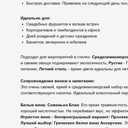
Быстрая доставка: Привезем на следующий день пос
Идеально для:
Свадебных фуршетов и вэлкам встреч
Корпоративов и тимбилдингов в офисе
Дней рождений и детских праздников
Банкетов, вечеринок и юбилеев
Подходит для мероприятий в стилях:
Средиземноморс
и свежие овощи подчеркивают экологичность;
Рустик
- 
питанию;
Летний стиль
- яркие цвета идеальны для ле
Сопровождение вином и напитками:
Это очень свежий, яркий и средиземноморский набор ка
соответствующего напитка. Идеальный алкогольный пар
Белые вина: Совиньон Блан
: Его яркая травянистост
хорошей кислотностью. Не перебивает вкус, но эффектн
Игристое вино - беспроигрышный вариант: Просекк
Лучший выбор: Греческое белое вино Ассиртико
. 