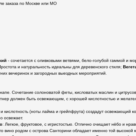
ле заказа по Москве или МО
кий
- сочетается с оливковыми ветвями, бело-голубой гаммой и мо
Простота и натуральность идеальны для деревенского стиля;
Вегет
тних вечеринок и загородных выездных мероприятий.
напе. Сочетание солоноватой феты, кисловатых маслин и цитрусово
тнер должен быть освежающим, с хорошей кислотностью и желател
ь и кислотность (ноты лайма и грейпфрута) создадут освежающий к
о освежает.
о
: Легкое, фруктовое, с игристостью. Отлично очищает нёбо и нрав
Это вино родом с острова Санторини обладает именно той высокой 