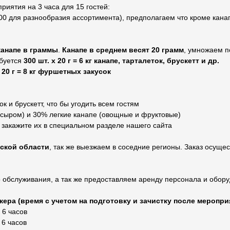
иятия на 3 часа для 15 гостей:
00 для разнообразия ассортимента), предполагаем что кроме кана
канапе в граммы
.
Канапе в среднем весят 20 грамм
, умножаем п
буется
300 шт. х 20 г = 6 кг канапе, тарталеток, брускетт и др.
х 20 г = 8 кг фуршетных закусок
к и брускетт, что бы угодить всем гостям
сыром) и 30% легкие канапе (овощные и фруктовые)
, закажите их в специальном разделе нашего сайта
вской области
, так же выезжаем в соседние регионы. Заказ осущес
 обслуживания, а так же предоставляем аренду персонала и обор
ера (время с учетом на подготовку и зачистку после меропри
 6 часов
 6 часов