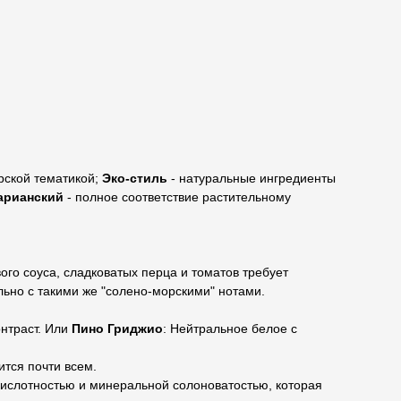
рской тематикой;
Эко-стиль
- натуральные ингредиенты
арианский
- полное соответствие растительному
го соуса, сладковатых перца и томатов требует
ьно с такими же "солено-морскими" нотами.
онтраст. Или
Пино Гриджио
: Нейтральное белое с
ится почти всем.
кислотностью и минеральной солоноватостью, которая