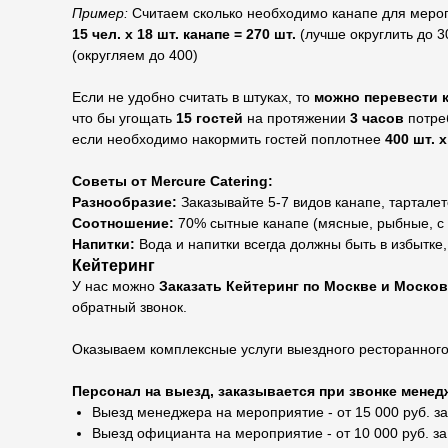
Пример:
Считаем сколько необходимо канапе для меропр
15 чел. х 18 шт. канапе = 270 шт.
(лучше округлить до 3
(округляем до 400)
Если не удобно считать в штуках, то
можно перевести 
что бы угощать
15 гостей
на протяжении
3 часов
потре
если необходимо накормить гостей поплотнее
400 шт. 
Советы от Mercure Catering:
Разнообразие:
Заказывайте 5-7 видов канапе, тарталето
Соотношение:
70% сытные канапе (мясные, рыбные, с 
Напитки:
Вода и напитки всегда должны быть в избытке
Кейтеринг
У нас можно
Заказать Кейтеринг по Москве и Моско
обратный звонок.
Оказываем комплексные услуги выездного ресторанного
Персонал на выезд, заказывается при звонке менедж
Выезд менеджера на мероприятие - от 15 000 руб. за
Выезд официанта на мероприятие - от 10 000 руб. за