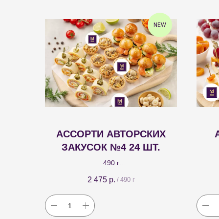
NEW
АССОРТИ АВТОРСКИХ
ЗАКУСОК №4 24 ШТ.
490 г
Рулет с ветчиной, креметтой и морковью
Три
2 475
р.
/
490 г
по-корейски 8 шт.; канапе-бургер с
чедде
семгой 8 шт.; тарталетка Нежность 8 шт.
кураг