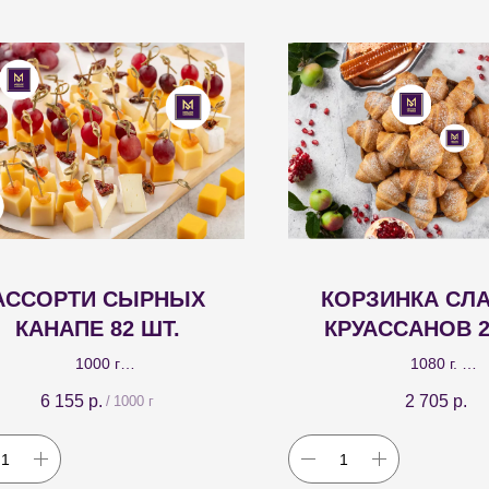
АССОРТИ СЫРНЫХ
КОРЗИНКА СЛ
КАНАПЕ 82 ШТ.
КРУАССАНОВ 2
1000 г
1080 г.
 вида сырных канапе: с сыром
Воздушные круассаны с н
6 155
р.
2 705
р.
/
1000 г
р и виноградом; с сыром гауда и
джемов: вишня, клубника
ой; с сыром камамбер и вялеными
яблоко.
томатами.