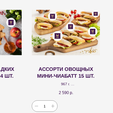
АДКИХ
АССОРТИ ОВОЩНЫХ
4 ШТ.
МИНИ-ЧИАБАТТ 15 ШТ.
967 г.
ачинками из
Мини-чиабатты с тремя видами
2 590
р.
, абрикос,
начинок: с баклажанами, кабачком и
соусом песто; с вялеными томатами и
сыром фета; со свежими помидорами и
моцареллой.