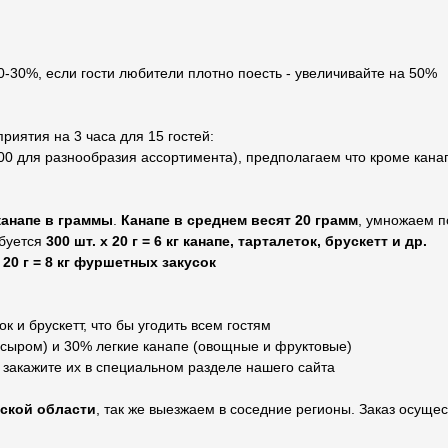
20-30%, если гости любители плотно поесть - увеличивайте на 50%
иятия на 3 часа для 15 гостей:
00 для разнообразия ассортимента), предполагаем что кроме кана
канапе в граммы
.
Канапе в среднем весят 20 грамм
, умножаем п
буется
300 шт. х 20 г = 6 кг канапе, тарталеток, брускетт и др.
х 20 г = 8 кг фуршетных закусок
к и брускетт, что бы угодить всем гостям
сыром) и 30% легкие канапе (овощные и фруктовые)
, закажите их в специальном разделе нашего сайта
вской области
, так же выезжаем в соседние регионы. Заказ осущес