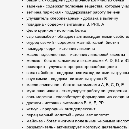
бекон с/к - содержит достаточное количество белка
варенье - содержат полезные вещества, которые уча
ветчина пармская - поддерживает работу печени
улучшитель хлебопекарный - добавка в выпечку
говядина - содержит витамины В, РР,К, А
филе куриное - источник белка
сыр камамбер - обладает антиоксидантными свойств
огурец свежий - содержит магний, калий, биотин
помидор черри - источник ликопина
масло подсолнечное - источник линолевой кислоты
молоко - богато кальцием и витаминами A, D, B1 и B
розмарин - улучшает процесс кровообращения
салат айсберг - содержит клетчатку, витамины группы
соус кимчи - содержит витамины группы В
масло сливочное - богато витаминами А, В, С, D, Е
мука пшеничная - стимулирует работу пищеварения
соль морская - способствует формированию соедини
дрожжи - источник витаминов В, А, Е, РР
кетчуп - природный антидепрессант
перец черный молотый - улучшает аппетит
майонез - богат многими полезными жирными кисло
разрыхлитель - активизирует мозговую деятельность