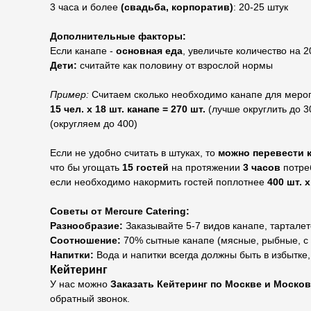
3 часа и более
(свадьба, корпоратив)
: 20-25 штук
Дополнительные факторы:
Если канапе -
основная еда
, увеличьте количество на 
Дети:
считайте как половину от взрослой нормы
Пример:
Считаем сколько необходимо канапе для меропр
15 чел. х 18 шт. канапе = 270 шт.
(лучше округлить до 3
(округляем до 400)
Если не удобно считать в штуках, то
можно перевести 
что бы угощать
15 гостей
на протяжении
3 часов
потре
если необходимо накормить гостей поплотнее
400 шт. 
Советы от Mercure Catering:
Разнообразие:
Заказывайте 5-7 видов канапе, тарталето
Соотношение:
70% сытные канапе (мясные, рыбные, с 
Напитки:
Вода и напитки всегда должны быть в избытке
Кейтеринг
У нас можно
Заказать Кейтеринг по Москве и Моско
обратный звонок.