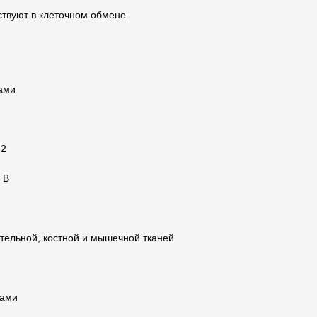
ствуют в клеточном обмене
ами
12
 В
тельной, костной и мышечной тканей
тами