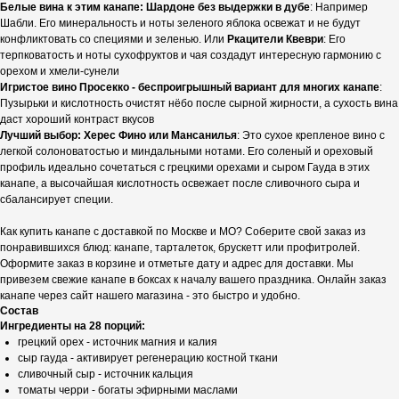
Белые вина к этим канапе: Шардоне без выдержки в дубе
: Например
Шабли. Его минеральность и ноты зеленого яблока освежат и не будут
конфликтовать со специями и зеленью. Или
Ркацители Квеври
: Его
терпковатость и ноты сухофруктов и чая создадут интересную гармонию с
орехом и хмели-сунели
Игристое вино Просекко - беспроигрышный вариант для многих канапе
:
Пузырьки и кислотность очистят нёбо после сырной жирности, а сухость вина
даст хороший контраст вкусов
Лучший выбор: Херес Фино или Мансанилья
: Это сухое крепленое вино с
легкой солоноватостью и миндальными нотами. Его соленый и ореховый
профиль идеально сочетаться с грецкими орехами и сыром Гауда в этих
канапе, а высочайшая кислотность освежает после сливочного сыра и
сбалансирует специи.
Как купить канапе с доставкой по Москве и МО? Соберите свой заказ из
понравившихся блюд: канапе, тарталеток, брускетт или профитролей.
Оформите заказ в корзине и отметьте дату и адрес для доставки. Мы
привезем свежие канапе в боксах к началу вашего праздника. Онлайн заказ
канапе через сайт нашего магазина - это быстро и удобно.
Состав
Ингредиенты на 28 порций:
грецкий орех - источник магния и калия
сыр гауда - активирует регенерацию костной ткани
сливочный сыр - источник кальция
томаты черри - богаты эфирными маслами