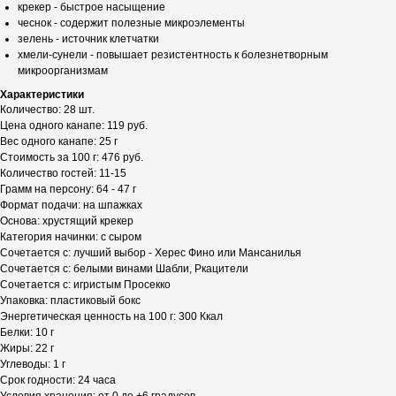
крекер - быстрое насыщение
чеснок - содержит полезные микроэлементы
зелень - источник клетчатки
хмели-сунели - повышает резистентность к болезнетворным
микроорганизмам
Характеристики
Количество: 28 шт.
Цена одного канапе: 119 руб.
Вес одного канапе: 25 г
Стоимость за 100 г: 476 руб.
Количество гостей: 11-15
Грамм на персону: 64 - 47 г
Формат подачи: на шпажках
Основа: хрустящий крекер
Категория начинки: с сыром
Сочетается с: лучший выбор - Херес Фино или Мансанилья
Сочетается с: белыми винами Шабли, Ркацители
Сочетается с: игристым Просекко
Упаковка: пластиковый бокс
Энергетическая ценность на 100 г: 300 Ккал
Белки: 10 г
Жиры: 22 г
Углеводы: 1 г
Срок годности: 24 часа