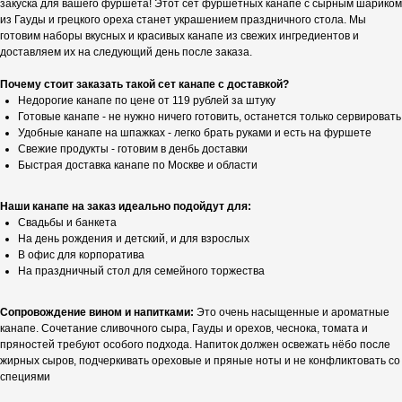
закуска для вашего фуршета! Этот сет фуршетных канапе с сырным шариком
из Гауды и грецкого ореха станет украшением праздничного стола. Мы
готовим наборы вкусных и красивых канапе из свежих ингредиентов и
доставляем их на следующий день после заказа.
Почему стоит заказать такой сет канапе с доставкой?
Недорогие канапе по цене от 119 рублей за штуку
Готовые канапе - не нужно ничего готовить, останется только сервировать
Удобные канапе на шпажках - легко брать руками и есть на фуршете
Свежие продукты - готовим в денбь доставки
Быстрая доставка канапе по Москве и области
Наши канапе на заказ идеально подойдут для:
Свадьбы и банкета
На день рождения и детский, и для взрослых
В офис для корпоратива
На праздничный стол для семейного торжества
Сопровождение вином и напитками:
Это очень насыщенные и ароматные
канапе. Сочетание сливочного сыра, Гауды и орехов, чеснока, томата и
пряностей требуют особого подхода. Напиток должен освежать нёбо после
жирных сыров, подчеркивать ореховые и пряные ноты и не конфликтовать со
специями