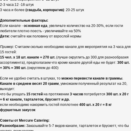
2-3 часа:12 -18 штук
3 часа и более
(свадьба, корпоратив)
: 20-25 штук
Дополнительные факторы:
Если канапе -
основная еда
, увеличьте количество на 20-30%, если гости
любители плотно поесть - увеличивайте на 50%
Дети:
считайте как половину от взрослой нормы
Пример:
Считаем сколько необходимо канапе для мероприятия на 3 часа для
15 гостей:
15 чел. х 18 шт. канапе = 270 шт.
(лучше округлить до 300 для разнообразия
ассортимента), предполагаем что кроме канапе другой еды не будет:
300 шт.
+ 30% = 390 шт.
(округляем до 400)
Если не удобно считать в штуках, то
можно перевести канапе в граммы
.
Канапе в среднем весят 20 грамм
, умножаем полученный результат на 20,
выходит:
что бы угощать
15 гостей
на протяжении
3 часов
потребуется
300 шт. х 20 г
= 6 кг канапе, тарталеток, брускетт и др.
если необходимо накормить гостей поплотнее
400 шт. х 20 г = 8 кг
фуршетных закусок
Советы от Mercure Catering:
Разнообразие:
Заказывайте 5-7 видов канапе, тарталеток и брускетт, что бы