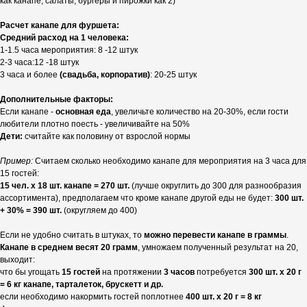
как канапе, салаты, бургеры и пирожки как 2)
Расчет канапе для фуршета:
Средний расход на 1 человека:
1-1.5 часа мероприятия: 8 -12 штук
2-3 часа:12 -18 штук
3 часа и более
(свадьба, корпоратив)
: 20-25 штук
Дополнительные факторы:
Если канапе -
основная еда
, увеличьте количество на 20-30%, если гости
любители плотно поесть - увеличивайте на 50%
Дети:
считайте как половину от взрослой нормы
Пример:
Считаем сколько необходимо канапе для мероприятия на 3 часа для
15 гостей:
15 чел. х 18 шт. канапе = 270 шт.
(лучше округлить до 300 для разнообразия
ассортимента), предполагаем что кроме канапе другой еды не будет:
300 шт.
+ 30% = 390 шт.
(округляем до 400)
Если не удобно считать в штуках, то
можно перевести канапе в граммы
.
Канапе в среднем весят 20 грамм
, умножаем полученный результат на 20,
выходит:
что бы угощать
15 гостей
на протяжении
3 часов
потребуется
300 шт. х 20 г
= 6 кг канапе, тарталеток, брускетт и др.
если необходимо накормить гостей поплотнее
400 шт. х 20 г = 8 кг