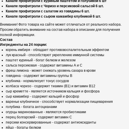
Канапе профитроли с куриным паштетом и голубикой 6 шт
Канапе профитроли с Чоризо и персиковой сальсой 6 шт.
Канапе профитроли с салатом из говядины 6 шт.
Канапе профитроли с сыром камамбер клубникой 6 шт.
Внимание! Фото товара на сайте может отличаться от реального набора.
Просим обратить внимание на состав набора в описании для получения
полной информации.
Состав
Ингредиенты на 24 порции:
корень имбиря - обладает противовоспалительным эффектом
лук красный - способствуют укреплению иммунной системы
паштет куриный - богат белком и железом
сальса персиковая - содержат витамины А и С
фреш лимона - может снижать уровень сахара в крови
говядина - содержит витамины группы В
клубника - нормализует тонус сосудов
колбаса чоризо - содержит тиамин (B1) и витамин B12
сыр креметте - является источником кальция и фосфора
сыр камамбер - содержит кальций и фосфор
варенье клубничное - способствует нормализации пищеварения
голубика - богата антоцианами
огурцы маринованные - являются пробиотиками
перец болгарский - содержит витамин С
персики консервированные - содержат антиоксиданты
яйцо - богаты белком