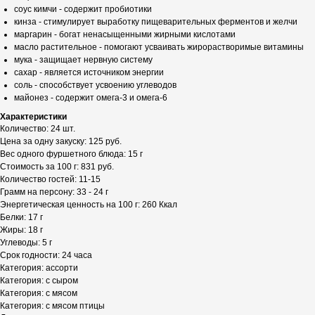
соус кимчи - содержит пробиотики
кинза - стимулирует выработку пищеварительных ферментов и желчи
маргарин - богат ненасыщенными жирными кислотами
масло растительное - помогают усваивать жирорастворимые витамины
мука - защищает нервную систему
сахар - является источником энергии
соль - способствует усвоению углеводов
майонез - содержит омега-3 и омега-6
Характеристики
Количество: 24 шт.
Цена за одну закуску: 125 руб.
Вес одного фуршетного блюда: 15 г
Стоимость за 100 г: 831 руб.
Количество гостей: 11-15
Грамм на персону: 33 - 24 г
Энергетическая ценность на 100 г: 260 Ккал
Белки: 17 г
Жиры: 18 г
Углеводы: 5 г
Срок годности: 24 часа
Категория: ассорти
Категория: с сыром
Категория: с мясом
Категория: с мясом птицы