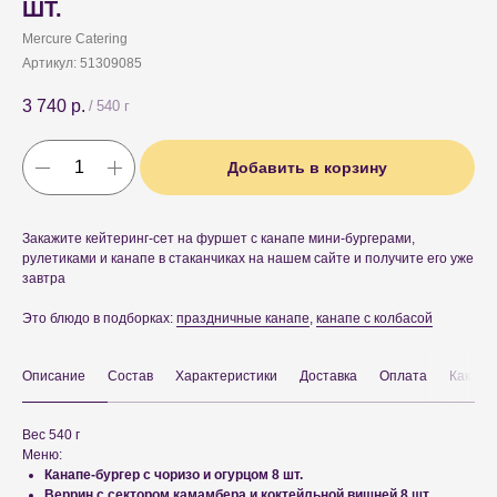
ШТ.
Mercure Catering
Артикул:
51309085
3 740
р.
/
540 г
Добавить в корзину
Закажите кейтеринг-сет на фуршет с канапе мини-бургерами,
рулетиками и канапе в стаканчиках на нашем сайте и получите его уже
завтра
Это блюдо в подборках:
праздничные канапе
,
канапе с колбасой
Описание
Состав
Характеристики
Доставка
Оплата
Как рас
Вес 540 г
Меню:
Канапе-бургер с чоризо и огурцом 8 шт.
Веррин с сектором камамбера и коктейльной вишней 8 шт.