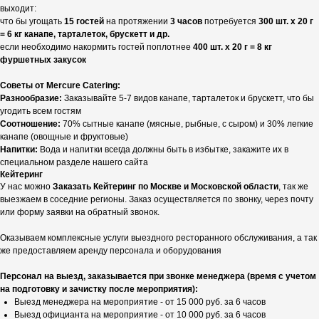
выходит:
что бы угощать
15 гостей
на протяжении
3 часов
потребуется
300 шт. х 20 г
= 6 кг канапе, тарталеток, брускетт и др.
если необходимо накормить гостей поплотнее
400 шт. х 20 г = 8 кг
фуршетных закусок
Советы от Mercure Catering:
Разнообразие:
Заказывайте 5-7 видов канапе, тарталеток и брускетт, что бы
угодить всем гостям
Соотношение:
70% сытные канапе (мясные, рыбные, с сыром) и 30% легкие
канапе (овощные и фруктовые)
Напитки:
Вода и напитки всегда должны быть в избытке, закажите их в
специальном разделе нашего сайта
Кейтеринг
У нас можно
Заказать Кейтеринг по Москве и Московской области
, так же
выезжаем в соседние регионы. Заказ осуществляется по звонку, через почту
или форму заявки на обратный звонок.
Оказываем комплексные услуги выездного ресторанного обслуживания, а так
же предоставляем аренду персонала и оборудования
Персонал на выезд, заказывается при звонке менеджера (время с учетом
на подготовку и зачистку после мероприятия):
Выезд менеджера на мероприятие - от 15 000 руб. за 6 часов
Выезд официанта на мероприятие - от 10 000 руб. за 6 часов