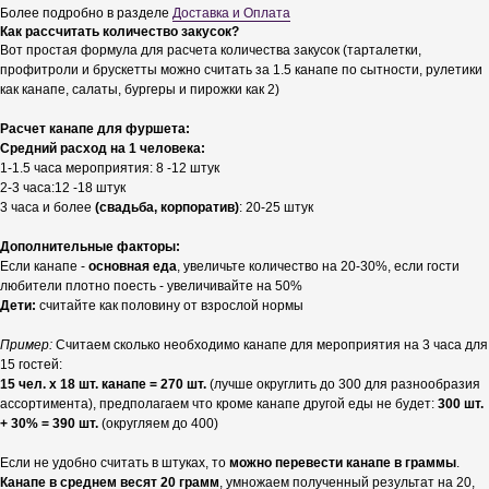
Более подробно в разделе
Доставка и Оплата
Как рассчитать количество закусок?
Вот простая формула для расчета количества закусок (тарталетки,
профитроли и брускетты можно считать за 1.5 канапе по сытности, рулетики
как канапе, салаты, бургеры и пирожки как 2)
Расчет канапе для фуршета:
Средний расход на 1 человека:
1-1.5 часа мероприятия: 8 -12 штук
2-3 часа:12 -18 штук
3 часа и более
(свадьба, корпоратив)
: 20-25 штук
Дополнительные факторы:
Если канапе -
основная еда
, увеличьте количество на 20-30%, если гости
любители плотно поесть - увеличивайте на 50%
Дети:
считайте как половину от взрослой нормы
Пример:
Считаем сколько необходимо канапе для мероприятия на 3 часа для
15 гостей:
15 чел. х 18 шт. канапе = 270 шт.
(лучше округлить до 300 для разнообразия
ассортимента), предполагаем что кроме канапе другой еды не будет:
300 шт.
+ 30% = 390 шт.
(округляем до 400)
Если не удобно считать в штуках, то
можно перевести канапе в граммы
.
Канапе в среднем весят 20 грамм
, умножаем полученный результат на 20,