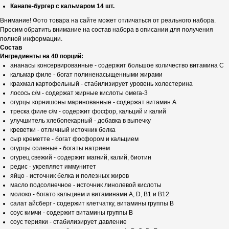
Канапе-бургер с кальмаром 14 шт.
Внимание! Фото товара на сайте может отличаться от реального набора.
Просим обратить внимание на состав набора в описании для получения
полной информации.
Состав
Ингредиенты на 40 порций:
ананасы консервированные - содержит большое количество витамина С
кальмар филе - богат полиненасыщенными жирами
крахмал картофельный - стабилизирует уровень холестерина
лосось с/м - содержат жирные кислоты омега-3
огурцы корнишоны маринованные - содержат витамин А
треска филе с/м - содержит фосфор, кальций и калий
улучшитель хлебопекарный - добавка в выпечку
креветки - отличный источник белка
сыр креметте - богат фосфором и кальцием
огурцы соленые - богаты натрием
огурец свежий - содержит магний, калий, биотин
редис - укрепляет иммунитет
яйцо - источник белка и полезных жиров
масло подсолнечное - источник линолевой кислоты
молоко - богато кальцием и витаминами A, D, B1 и B12
салат айсберг - содержит клетчатку, витамины группы В
соус кимчи - содержит витамины группы В
соус терияки - стабилизирует давление