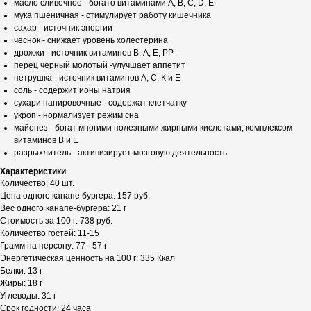
масло сливочное - богато витаминами А, В, С, D, Е
мука пшеничная - стимулирует работу кишечника
сахар - источник энергии
чеснок - снижает уровень холестерина
дрожжи - источник витаминов В, А, Е, РР
перец черный молотый -улучшает аппетит
петрушка - источник витаминов А, С, К и Е
соль - содержит ионы натрия
сухари панировочные - содержат клетчатку
укроп - нормализует режим сна
майонез - богат многими полезными жирными кислотами, комплексом
витаминов В и Е
разрыхлитель - активизирует мозговую деятельность
Характеристики
Количество: 40 шт.
Цена одного канапе бургера: 157 руб.
Вес одного канапе-бургера: 21 г
Стоимость за 100 г: 738 руб.
Количество гостей: 11-15
Грамм на персону: 77 - 57 г
Энергетическая ценность на 100 г: 335 Ккал
Белки: 13 г
Жиры: 18 г
Углеводы: 31 г
Срок годности: 24 часа