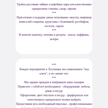
***
Удобно расставим чайные и кофейные пары или качественные
одноразовые стаканы, сахар, сиропы
***
Приготовим и подадим самые популярные закуски, например
мини клаб-сэндвичи, круассаны с бужениной, ростбифом,
лососем, сыром
***
И конечно выпечку, печенья и десерты - кексы, маффины,
эклеры
***
Каждое мероприятие в Луховицах мы упаковываем "под
ключ", а это значит что:
***
Мы заранее приедем в выбранную вами локацию
Привезем с собой всё необходимое - оборудование, мебель,
декор и посуду
Оформление, цвет текстиля и посуду - фарфоровую или
качественную одноразовую можно выбрать
Предоставим весь необходимый персонал - профессиональных