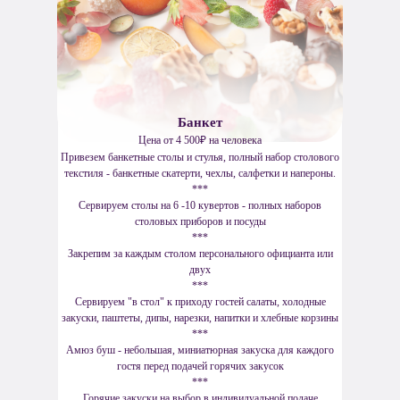
Банкет
Цена от 4 500₽ на человека
Привезем банкетные столы и стулья, полный набор столового
текстиля - банкетные скатерти, чехлы, салфетки и напероны.
***
Сервируем столы на 6 -10 кувертов - полных наборов
столовых приборов и посуды
***
Закрепим за каждым столом персонального официанта или
двух
***
Сервируем "в стол" к приходу гостей салаты, холодные
закуски, паштеты, дипы, нарезки, напитки и хлебные корзины
***
Амюз буш - небольшая, миниатюрная закуска для каждого
гостя перед подачей горячих закусок
***
Горячие закуски на выбор в индивидуальной подаче