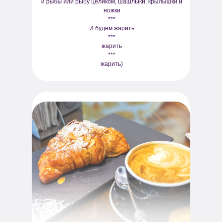
и рыбы или рыбу целиком, шашлыки, крылышки и
ножки
***
И будем жарить
***
жарить
***
жарить)